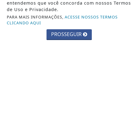
POLÍTICA
entendemos que você concorda com nossos Termos
de Uso e Privacidade.
SAÚDE
PARA MAIS INFORMAÇÕES,
ACESSE NOSSOS TERMOS
CLICANDO AQUI
INFORMAÇÕES
PROSSEGUIR
CONTATO
TERMOS DE USO E PRIVACIDADE
SOBRE
3W CONTROL - TODOS OS DIREITOS RESERVADOS