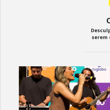
Descul
serem 