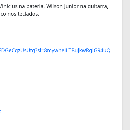
nicius na bateria, Wilson Junior na guitarra,
co nos teclados.
iAwEDGeCqzUsUtg?si=8mywheJLTBujkwRglG94uQ
c