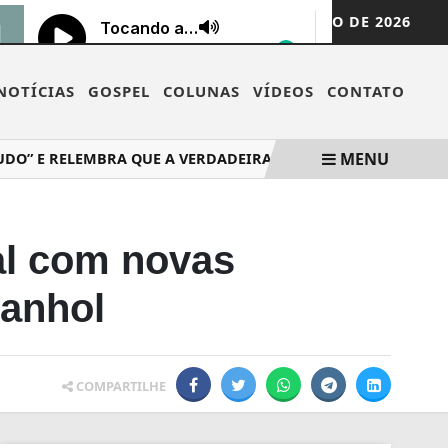
SABADO,
08 DE AGOSTO DE 2026
NOTÍCIAS
GOSPEL
COLUNAS
VÍDEOS
CONTATO
MENU
 E RELEMBRA QUE A VERDADEIRA IDENTIDADE...
MILENA 
al com novas
panhol
COMPARTILHE