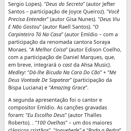
Sergio Lopes). “
Deus do Secreto
” (autor Jefter
Santos – participação de Joyce Queiroz). “
Você
Precisa Entender
” (autor Gisa Nunes). “
Deus Viu
E Não Gostou
” (autor Raell Santos). “
O
Carpinteiro Tá Na Casa
” (autor Emídio – com a
participação da renomada cantora Soraya
Moraes. “
A Melhor Coisa
” (autor Edison Coelho,
com a participação de Daniel Marques, que,
em breve, integrará o
cast
da Ahsa Music).
Medley
: “
Dá-lhe Bicuda Na Cara Do Cão
” + “
Me
Deus Vontade De Sapatear
” (participação da
Bispa Luciana) e “
Amazing Grace
”.
A segunda apresentação foi o cantor e
compositor Emídio. As canções gravadas
foram: “
Eu Escolho Deus
” (autor Thalles
Roberto). . “
100 Ovelhas
” – um dos maiores
clássicos cristãos”. “
Joquebede” e
“
Roda a Pedra
”,