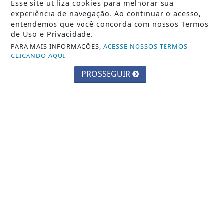
Esse site utiliza cookies para melhorar sua
ESPORTE
experiência de navegação. Ao continuar o acesso,
entendemos que você concorda com nossos Termos
GERAL
de Uso e Privacidade.
GOSPEL
PARA MAIS INFORMAÇÕES,
ACESSE NOSSOS TERMOS
CLICANDO AQUI
JUSTIÇA
PROSSEGUIR
MEIO AMBIENTE
MUNDO
MUNDO CRISTÃO
POLICIAL
POLÍTICA
SAÚDE
INFORMAÇÕES
CONTATO