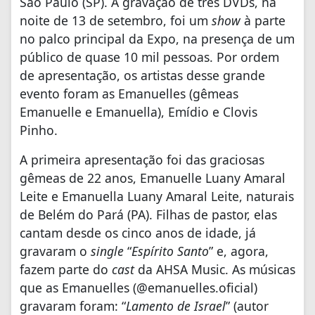
São Paulo (SP). A gravação de três DVDs, na
noite de 13 de setembro, foi um
show
à parte
no palco principal da Expo, na presença de um
público de quase 10 mil pessoas. Por ordem
de apresentação, os artistas desse grande
evento foram as Emanuelles (gêmeas
Emanuelle e Emanuella), Emídio e Clovis
Pinho.
A primeira apresentação foi das graciosas
gêmeas de 22 anos, Emanuelle Luany Amaral
Leite e Emanuella Luany Amaral Leite, naturais
de Belém do Pará (PA). Filhas de pastor, elas
cantam desde os cinco anos de idade, já
gravaram o
single
“
Espírito Santo
” e, agora,
fazem parte do
cast
da AHSA Music. As músicas
que as Emanuelles (@emanuelles.oficial)
gravaram foram: “
Lamento de Israel
” (autor