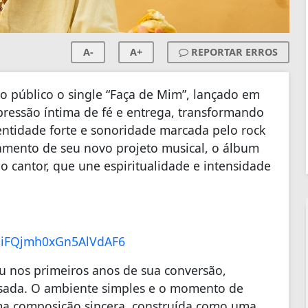
A-
A+
REPORTAR ERROS
o público o single “Faça de Mim”, lançado em
ressão íntima de fé e entrega, transformando
tidade forte e sonoridade marcada pelo rock
çamento de seu novo projeto musical, o álbum
a do cantor, que une espiritualidade e intensidade
iFQjmh0xGn5AlVdAF6
eu nos primeiros anos de sua conversão,
sada. O ambiente simples e o momento de
ma composição sincera, construída como uma