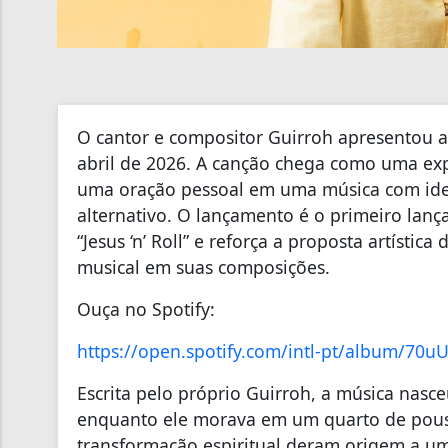
O cantor e compositor Guirroh apresentou a
abril de 2026. A canção chega como uma exp
uma oração pessoal em uma música com iden
alternativo. O lançamento é o primeiro lan
“Jesus ‘n’ Roll” e reforça a proposta artístic
musical em suas composições.
Ouça no Spotify:
https://open.spotify.com/intl-
pt/album/
70uU
Escrita pelo próprio Guirroh, a música nasc
enquanto ele morava em um quarto de pou
transformação espiritual deram origem a u