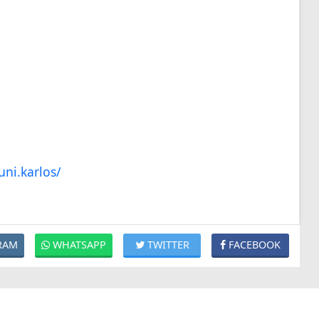
ni.karlos/
RAM
WHATSAPP
TWITTER
FACEBOOK