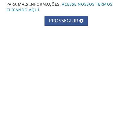
MUNDO
PARA MAIS INFORMAÇÕES,
ACESSE NOSSOS TERMOS
CLICANDO AQUI
MUNDO CRISTÃO
PROSSEGUIR
POLICIAL
POLÍTICA
SAÚDE
INFORMAÇÕES
CONTATO
TERMOS DE USO E PRIVACIDADE
SOBRE