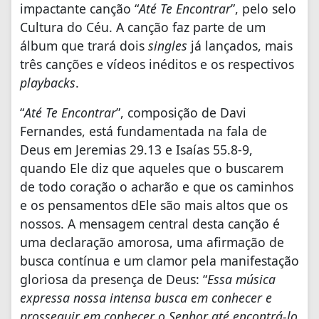
impactante canção “
Até Te Encontrar
”, pelo selo
Cultura do Céu. A canção faz parte de um
álbum que trará dois
singles
já lançados, mais
três canções e vídeos inéditos e os respectivos
playbacks
.
“
Até Te Encontrar
”, composição de Davi
Fernandes, está fundamentada na fala de
Deus em Jeremias 29.13 e Isaías 55.8-9,
quando Ele diz que aqueles que o buscarem
de todo coração o acharão e que os caminhos
e os pensamentos dEle são mais altos que os
nossos. A mensagem central desta canção é
uma declaração amorosa, uma afirmação de
busca contínua e um clamor pela manifestação
gloriosa da presença de Deus: “
Essa música
expressa nossa intensa busca em conhecer e
prosseguir em conhecer o Senhor até encontrá-lo